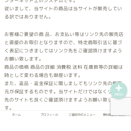
ンターネット上のシステムです。
従いまして、当サイトの商品は当サイトが販売してい
ホーム
る訳ではありません。
プロフィール
お客様ご要望の商 品、お支払い等はリンク先の販売店
と直接のお取引となりますので、特定商取引法に基づ
ご提供中のメニュー
く表記につきましてはリンク先をご確認頂けますよう
お願い致します。
無料相談お申込み
商品の価格 商品の詳細 消費税 送料 在庫数等の詳細は
時として変わる場合も御座います。
また、返品・返金保証に関しましてもリンク先の販売
元が保証するものです。当サイトだけではなくリンク
MENU
先のサイトも良くご確認頂けますようお願い致しま
す。
ホーム
プロフィール
ご提供中のメニュー
無料相談お申込み
また、当サイトの掲載情報をご利用頂く場合には、お
客様のご判断と責任におきましてご利用頂けますよう