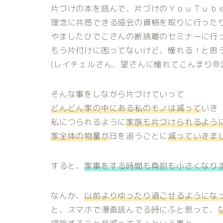
片づけの本を読んで、片づけのＹｏｕＴｕｂ
理念に共感できる協会の資格を取りに行った
やましたひでこさんの断捨離のセミナーに行
もう片付けに困ってないけど、憧れる！と思う
(レイチェルさん、望さんに憧れてこんまり®
そんな事をしながら片づけていって
どんどん家の中にある私のモノは減って
いき
私につられるように
家族も片づけられるよう
家全体の物量が
日を追うごとに
減っていきま
すると、
家事をする時間も負担も小さくなり
なんか、
以前よりゆったり過ごせるようにな
と、スマホで漫画読んでる時にふと思って、