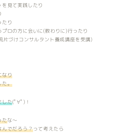
ｅを見て実践したり
り
ったり
プロの方に会いに(教わりに)行ったり
流片づけコンサルタント養成講座を受講)
になり
した。
ました
(ﾟ∀ﾟ)！
った
な～
なんでだろう？
って考えたら