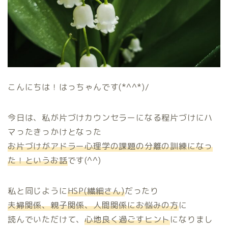
こんにちは！はっちゃんです(*^^*)/
今日は、私が片づけカウンセラーになる程片づけにハ
マったきっかけとなった
お片づけがアドラー心理学の課題の分離の訓練になっ
た！というお話
です(^^)
私と同じように
HSP(繊細さん)
だったり
夫婦関係、親子関係、人間関係にお悩みの方
に
読んでいただけて、
心地良く過ごすヒント
になりまし