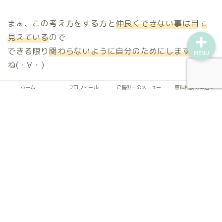
まぁ、この考え方をする方と
仲良くできない事は目に
見えている
ので
できる限り
関わらないように自分のためにします
けど
MENU
ね(・∀・)
ホーム
プロフィール
ご提供中のメニュー
無料相談お申込み
この考え方って、痴漢被害にあった人に
「そんな服装をしているからよ！」とか言って
被害者を攻めたりする考え方と一緒ですよね。
いやいや、シンプルに加害者が100％悪いでしょ。
と、私は思います。
被害者を攻めているのを見聞きした時はそう思えるの
に
事象は違っても考え方は同じなのに
自分のことになると、
渦中に居ると気付けない
もので