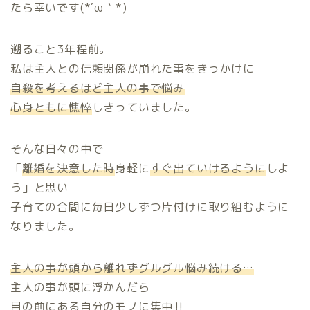
たら幸いです(*´ω｀*)
遡ること3年程前。
私は主人との信頼関係が崩れた事をきっかけに
自殺を考えるほど主人の事で悩み
心身ともに憔悴
しきっていました。
そんな日々の中で
「
離婚を決意した時
身軽に
すぐ出ていけるように
しよ
う」と思い
子育ての合間に毎日少しずつ片付けに取り組むように
なりました。
主人の事が頭から離れずグルグル悩み続ける…
主人の事が頭に浮かんだら
目の前にある自分のモノに集中‼