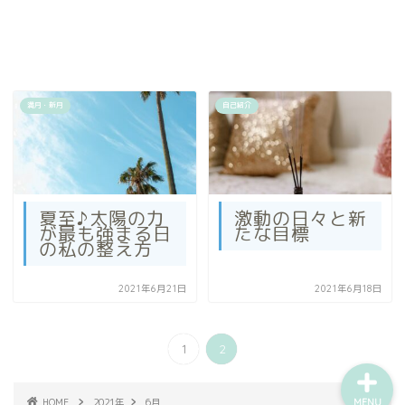
満月・新月
自己紹介
ホーム
プロフィール
夏至♪太陽の力
激動の日々と新
が最も強まる日
たな目標
の私の整え方
ご提供中のメニュー
2021年6月21日
2021年6月18日
無料相談お申込み
1
2
HOME
2021年
6月
MENU