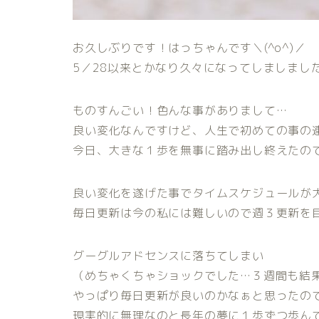
お久しぶりです！はっちゃんです＼(^o^)／
5／28以来とかなり久々になってしましまし
ものすんごい！色んな事がありまして…
良い変化なんですけど、人生で初めての事の連
今日、大きな１歩を無事に踏み出し終えたのでブ
良い変化を遂げた事でタイムスケジュールが
毎日更新は今の私には難しいので週３更新を目指
グーグルアドセンスに落ちてしまい
（めちゃくちゃショックでした…３週間も結
やっぱり毎日更新が良いのかなぁと思ったの
現実的に無理なのと長年の夢に１歩ずつ歩ん