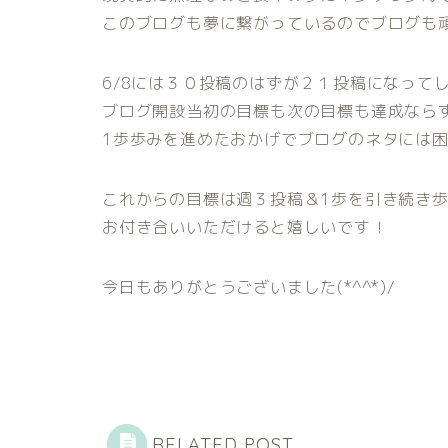
このブログも夢に繋がっているのでブログも
6/8には３０投稿のはずが２１投稿になってし
ブログ開設当初の目標も次の目標も達成なら
1歩歩みを進めたおかげでブログのネタには
これからの目標は週３投稿＆1歩を引き続き歩み
お付き合いいただけると嬉しいです！
今日もありがとうございました(*^^*)/
RELATED POST