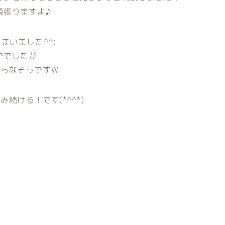
頑張りますよ♪
まいました^^;
ずでしたが
困らなそうですW
続ける！です(*^^*)