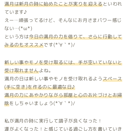
満月は新月の時に始めたことが実りを迎える
といわれ
ています♪
えー…頑張ってるけど、そんなにお月さまパワー感じ
ない…(*ω*)
という方は
今日の満月の力を借りて、さらに行動して
みるのもオススメ
です(*´∀｀*)/
新しい事やモノを受け取るには、手が空いていないと
受け取れません
よね。
満月の日は新しい事やモノを受け取れるよう
スペース
(手に空き)を作るのに最適な日♪
満月の力にあやかりながら部屋と心のお片づけとお掃
除
をしちゃいましょう(*´∀｀*)/
私が満月の時に実行して調子が良くなった！
運がよくなった！と感じている過ごし方を書いていき