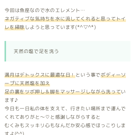
今回は魚座なので水のエレメント…
ネガティブな気持ちを水に流してくれると思ってトイ
レを掃除
しようと思っています(*^▽^*)
天然の塩で足を洗う
満月はデトックスに最適な日！
という事で
ボディーソ
ープに天然塩を加え
足の裏をツボ押し＆脚をマッサージしながら洗って
い
ます♪
今日も一日私の体を支えて、行きたい場所まで運んで
くれてありがと～♡と感謝しながらすると
むくみもスッキリ心もなんだか安心感でほっこりしま
すよ(^^)