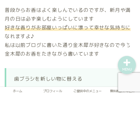
普段からお香はよく楽しんでいるのですが、新月や満
ご提供中のメニュー
月の日は必ず楽しむようにしています
好きな香りがお部屋いっぱいに漂って幸せな気持ちに
無料相談お申込み
なれますよ♪
私は以前ブログに書いた通り金木犀が好きなので今も
金木犀のお香をたきながら書いています
MENU
歯ブラシを新しい物に替える
ホーム
プロフィール
ご提供中のメニュー
無料相談お申込み
歯ブラシは月１ペースで新しい物に替える
マイルール
があるので
ちょうど満月は大体月１ペースな事に気付き替え忘れ
防止策として役立っています(^^)
満月は新しい物を使いだす日に最適
と言われているん