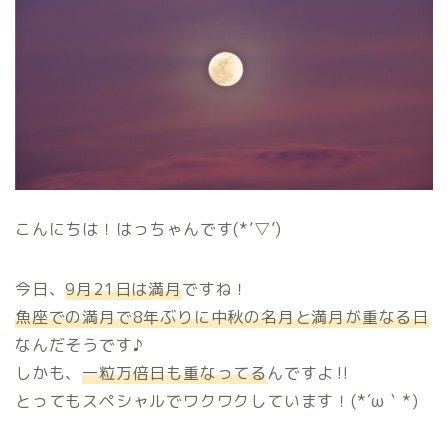
こんにちは！はっちゃんです(*’▽’)
今日、
9月21日は満月
ですね！
魚座での満月で8年ぶりに中秋の名月と満月が重なる日
なんだそうです♪
しかも、
一粒万倍日も重なってる
んですよ‼
とってもスペシャルでワクワクしています！(*´ω｀*)