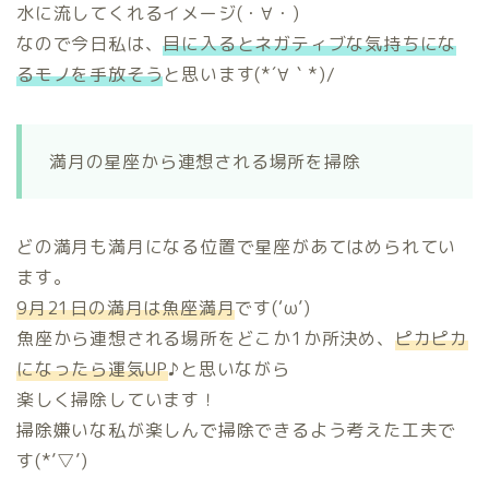
水に流してくれるイメージ(・∀・)
なので今日私は、
目に入るとネガティブな気持ちにな
るモノを手放そう
と思います(*´∀｀*)/
満月の星座から連想される場所を掃除
どの満月も満月になる位置で星座があてはめられてい
ます。
9月21日の満月は魚座満月
です(‘ω’)
魚座から連想される場所をどこか1か所決め、
ピカピカ
になったら運気UP
♪と思いながら
楽しく掃除しています！
掃除嫌いな私が楽しんで掃除できるよう考えた工夫で
す(*’▽’)