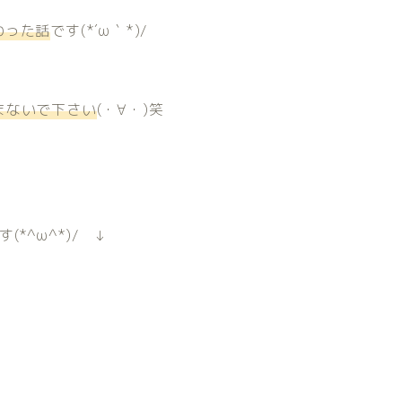
わった話
です(*´ω｀*)/
まないで下さい
(・∀・)笑
(*^ω^*)/ ↓