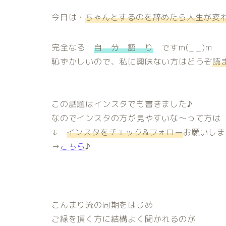
今日は…
ちゃんとするのを辞めたら人生が変
完全なる
自 分 語 り
ですm(_ _)m
恥ずかしいので、私に興味ない方はどうぞ
読
この話題はインスタでも書きました♪
なのでインスタの方が見やすいな～って方は
↓
インスタをチェック&フォロー
お願いします
→
こちら
♪
こんまり流の同期をはじめ
ご縁を頂く方に結構よく聞かれるのが