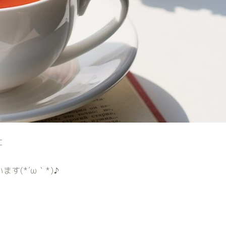
に
(*´ω｀*)♪