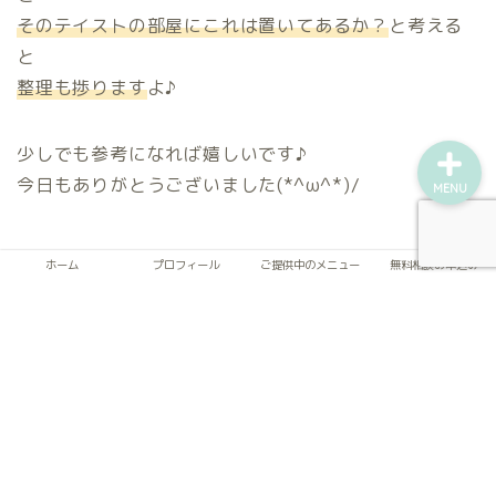
ご提供中のメニュー
そのテイストの部屋にこれは置いてあるか？
と考える
と
無料相談お申込み
整理も捗ります
よ♪
少しでも参考になれば嬉しいです♪
今日もありがとうございました(*^ω^*)/
MENU
ホーム
プロフィール
ご提供中のメニュー
無料相談お申込み
☆現在こんまり流®片づけモニター様を期間限定で募集
中です！
こちら
♪
☆私がご提供中のメニュー一覧＆ご案内は
こちら
♪