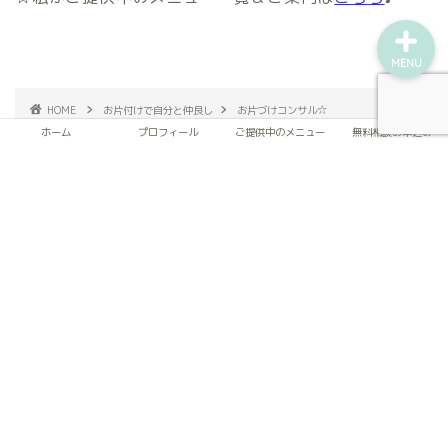
MENU
HOME
お片付けで自分と仲良し
お片づけコンサル☆
【お知らせ】こんまり®流片づけモニター様募集ストップ
ホーム
プロフィール
ご提供中のメニュー
無料相談お申込み
RELATED POST
づけコンサル☆
お片づけコンサル☆
お片づけコンサル☆
【ご相談】
服は消耗
メニュー一
無性に買い
品？服もカ
覧＆説明
物がしたく
ビたり賞味
なる時があ
期限があれ
2021年7
り困ってい
ば良いの
ます。購買
に…
行動を...