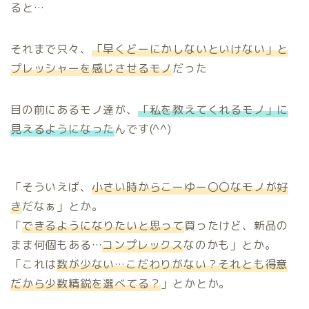
ると…
それまで只々、
「早くどーにかしないといけない」と
プレッシャーを感じさせるモノ
だった
目の前にあるモノ達が、
「私を教えてくれるモノ」に
見えるようになった
んです(^^)
「そういえば、
小さい時からこーゆー〇〇なモノが好
き
だなぁ」とか。
「
できるようになりたいと思って
買ったけど、新品の
まま何個もある…
コンプレックス
なのかも」とか。
「これは
数が少ない…こだわりがない？それとも得意
だから少数精鋭を選べてる？
」とかとか。
ホーム