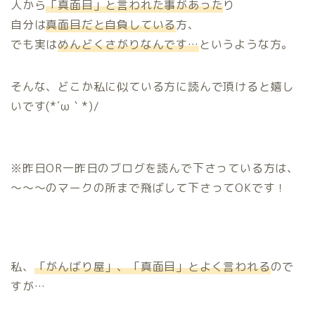
人から
「真面目」と言われた事があった
り
自分は
真面目だと自負している
方、
でも実は
めんどくさがりなんです…
というような方。
そんな、どこか私に似ている方に読んで頂けると嬉し
いです(*´ω｀*)/
※昨日OR一昨日のブログを読んで下さっている方は、
～～～のマークの所まで飛ばして下さってOKです！
私、
「がんばり屋」、「真面目」とよく言われる
ので
すが…