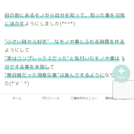
プロフィール
目の前にあるモノから自分を知って、知った事を日常
に活かす
ようにしました(*^^*)
ご提供中のメニュー
”小さい時から好き” なモノや事にふれる時間を作る
無料相談お申込み
ようにして
”実はコンプレックスだった”と気付いたモノや事は自
分でする事を手放し
て
”無自覚だった得意な事”は進んでするように
なりまし
MENU
た(*´∀｀*)
ホーム
プロフィール
ご提供中のメニュー
無料相談お申込み
そしたら
楽に、楽しく過ごせる時間が増えた
んです！
(*^O^*)