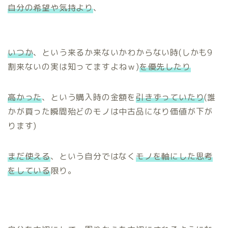
自分の希望や気持より
、
いつか
、という来るか来ないかわからない時(しかも9
割来ないの実は知ってますよねｗ)
を優先したり
高かった
、という購入時の金額を
引きずっていたり
(誰
かが買った瞬間殆どのモノは中古品になり価値が下が
ります)
まだ使える
、という自分ではなく
モノを軸にした思考
をしている
限り。
ホーム
プロフィール