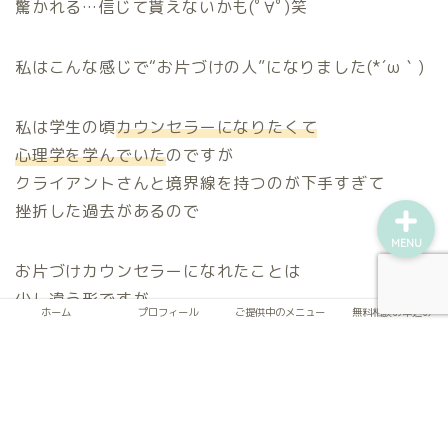
驚かれる…信じて貰えないかも(ﾟ∀ﾟ)笑
プロフィール
私はこんな感じで“お片づけの人”になりました(*´ω｀)
ご提供中のメニュー
私は学生の頃
カウンセラーになりたくて
無料相談お申込み
心理学を学んでいた
のですが
クライアントさんと境界線を持つのが下手すぎて
挫折した過去があるので
MENU
お片づけカウンセラーになれたことは
少し違う形ですが
ホーム
プロフィール
ご提供中のメニュー
無料相談お申込み
夢が叶った感じでとても嬉しいです(^^)
学生時代の経験がヒアリングで活きている‼
と自分で
は感じています。