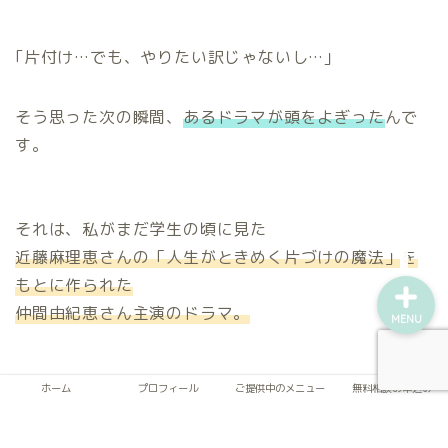
ホーム
｢片付け…でも、やりたい訳じゃないし…｣
プロフィール
そう思った次の瞬間、
あるドラマが頭をよぎった
んで
す。
ご提供中のメニュー
無料相談お申込み
それは、私がまだ学生の頃に見た
近藤麻理恵さんの「人生がときめく片づけの魔法」を
もとに作られた
仲間由紀恵さん主演のドラマ。
MENU
ホーム
プロフィール
ご提供中のメニュー
無料相談お申込み
｢人生がときめく…ときめきってよく分からないけど