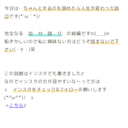
今日は…
ちゃんとするのを辞めたら人生が変わった話
②
です(*´ω｀*)/
完全なる
自 分 語 り
の続編ですm(_ _)m
恥ずかしいので私に興味ない方はどうぞ
読まないで下
さい
(・∀・)笑
この話題はインスタでも書きました♪
なのでインスタの方が見やすいな～って方は
↓
インスタをチェック&フォロー
お願いします
(*^ω^*)/ ↓
→
こちら
♪