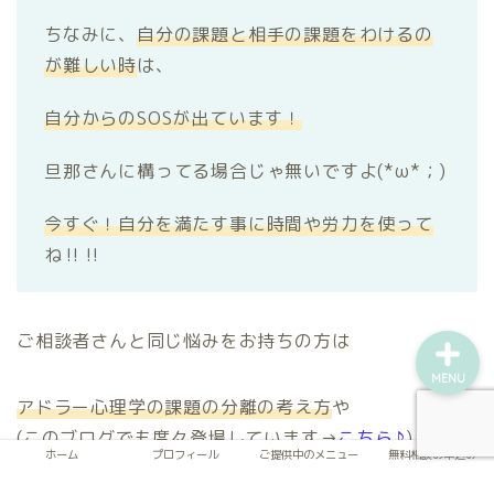
ちなみに、
自分の課題と相手の課題をわけるの
が難しい時
は、
ホーム
自分からのSOSが出ています！
プロフィール
旦那さんに構ってる場合じゃ無いですよ(*ω*；)
ご提供中のメニュー
今すぐ！自分を満たす事に時間や労力を使って
無料相談お申込み
ね‼‼
ご相談者さんと同じ悩みをお持ちの方は
MENU
アドラー心理学の課題の分離の考え方
や
(このブログでも度々登場しています→
こちら♪
)
ホーム
プロフィール
ご提供中のメニュー
無料相談お申込み