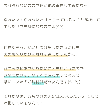
忘れられないままで何か他の事をしてみたり…。
忘れたい！忘れないと‼と思っているより力が抜けて
少しだけでも楽になりますよ(^^)
何を隠そう、私が片づけ出したきっかけも
夫の裏切りが頭を離れず苦しかった
から。
パニック状態でやりたいことも無かった
ので
お金もかけず、今すぐできる事
って考えて
思いついたのが
片付け
だったんです(^ω^;)
ホーム
それが今は、お片づけの人(ハムの人みたいｗ)として
プロフィール
活動しているなんて…