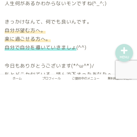
人生何があるかわからないモンですね(^_^;)
ご提供中のメニュー
きっかけなんて、何でも良いんです。
無料相談お申込み
自分が望む方へ。
楽に過ごせる方へ。
自分で自分を導いていきましょ
(^^)
MENU
今日もありがとうございます(*^ω^*)/
私とどこか似ている、読んで下さったあなたへ。
ホーム
プロフィール
ご提供中のメニュー
無料相談お申込み
力いっぱいのエールを送ります
\(*´ω｀*)/
☆私がご提供中のメニュー一覧＆ご案内は
こちら
♪