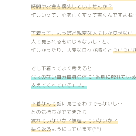
時間やお金を優先していませんか？
忙しいって、心を亡くすって書くんですよね
下着って、よっぽど親密な人にしか見せない
人に見られるものじゃないし…と、
忙しかったり、大変な日々が続くと
ついつい
でも下着ってよく考えると
代えのない自分自身の体に1番身に触れてい
支えてくれているモノ。
下着なんて
誰に見せるわけでもないし…
との気持ちがでてきたら
疲れていないか？無理していないか？
振り返る
ようにしています(^^)