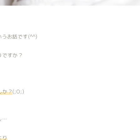
うお話です(^^)
りですか？
んか？
(;O;)
し…
より