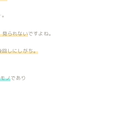
…。
・見られない
ですよね。
後回しにしがち。
るモノ
であり