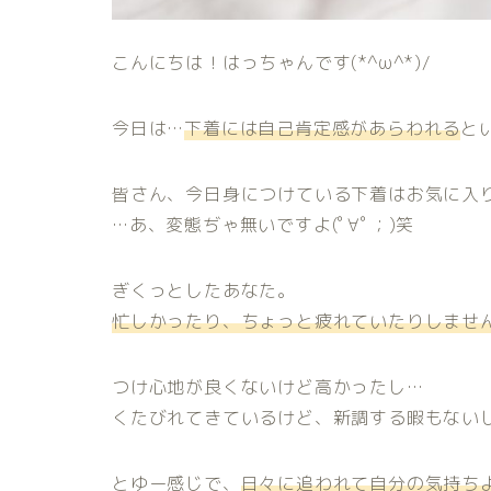
こんにちは！はっちゃんです(*^ω^*)/
今日は…
下着には自己肯定感があらわれる
とい
皆さん、今日身につけている下着はお気に入
…あ、変態ぢゃ無いですよ(ﾟ∀ﾟ；)笑
ぎくっとしたあなた。
忙しかったり、ちょっと疲れていたりしませ
つけ心地が良くないけど高かったし…
くたびれてきているけど、新調する暇もない
とゆー感じで、
日々に追われて自分の気持ち