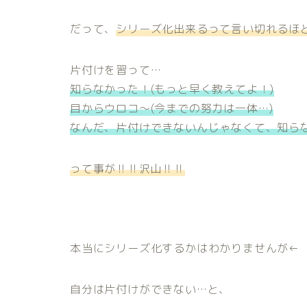
だって、
シリーズ化出来るって言い切れるほ
片付けを習って…
知らなかった！(もっと早く教えてよ！)
目からウロコ～(今までの努力は一体…)
なんだ、片付けできないんじゃなくて、知ら
って事が‼‼沢山‼‼
本当にシリーズ化するかはわかりませんが←
自分は片付けができない…と、