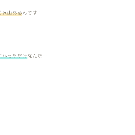
ど沢山ある
んです！
なかっただけ
なんだ…