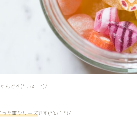
んです(*；ω；*)/
知った事シリーズ
です(*´ω｀*)/