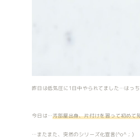
昨日は低気圧に1日中やられてました…はっちゃ
今日は…
汚部屋出身、片付けを習って初めて
…またまた、突然のシリーズ化宣言(^o^；)