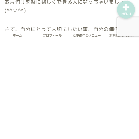
お片付けを楽に楽しくできる人になっちゃいましょう
(*^▽^*)
MENU
さて、自分にとって大切にしたい事、自分の価値観を
ホーム
プロフィール
ご提供中のメニュー
無料相談お申込み
自覚するにはまず
ステップ1で自覚した理由とステップ2で自覚した理
由、どちらの方が大切にしたい気持ちか？
考えてみましょう。
この時のポイントは
メモに書き出してみる事！
書きだすことで脳内整理にもなり、視覚的にもわかり
やすくなって判断しやすくなりますよ♪
書き出してみてどうですか？
すぐこっちの方が大事！と判断できた方もいらっしゃ
るのではないでしょうか
決めきれない…という方は、次回、私の例を書くので
読んで頂ければ幸いです(^^)